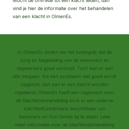
Mocht de onvrede tot een klacht leiden, dan
vind je hier de informatie over het behandelen
van een klacht in OlmenEs.
In OlmenEs vinden we het belangrijk dat de
zorg en begeleiding van de bewoners en
dagwerkers goed verloopt. Toch kan er wel
iets misgaan. Als een probleem niet goed wordt
opgelost, dan kan er een klacht worden
ingediend. OlmenEs heeft een reglement voor
de klachtenbehandeling en is er een externe
klachtenfunctionaris beschikbaar om
bewoners en hun familie bij te staan. Lees
meer informatie over de
klachtenbehandeling