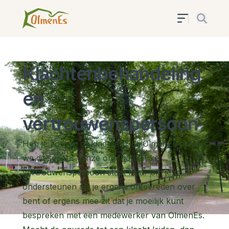
Klachtenbehandeling
en
vertrouwenspersoon
Heb je zorgen of klachten? Bij OlmenEs nemen
we dit serieus. Onze onafhankelijke
vertrouwenspersoon staat klaar om je te
ondersteunen als je ergens ontevreden over
bent of ergens mee zit dat je moeilijk kunt
bespreken met een medewerker van OlmenEs.