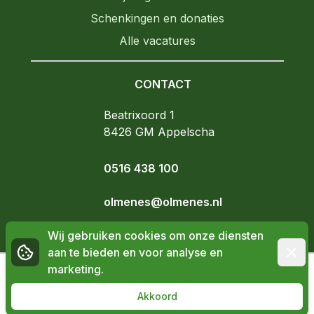
Schenkingen en donaties
Alle vacatures
CONTACT
OlmenEs
Beatrixoord 1
8426 GM
Appelscha
0516 438 100
olmenes@olmenes.nl
Wij gebruiken cookies om onze diensten
Sluite
aan te bieden en voor analyse en
marketing.
Disclaimer
|
Privacyverklaring
Akkoord
©
2026
|
OlmenEs - Powered by
Invato