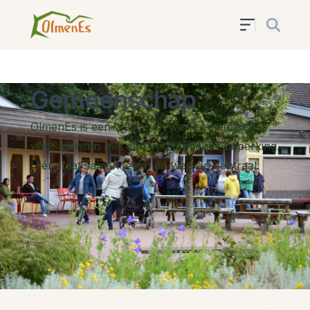
Gemeenschap
OlmenEs is een woon- en werkgemeenschap
voor mensen met een verstandelijke beperking.
Hier staat samen leven en werken centraal.
Ontdek meer over onze
unieke
aanpak