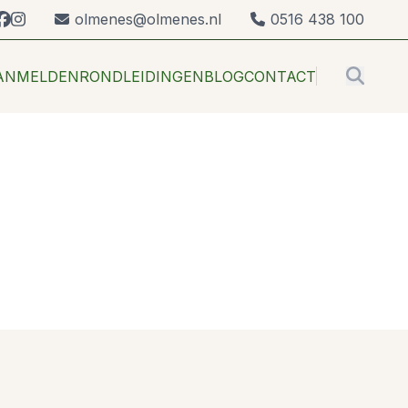
nkedin
facebook
instagram
olmenes@olmenes.nl
0516 438 100
OlmenEs
ANMELDEN
RONDLEIDINGEN
BLOG
CONTACT