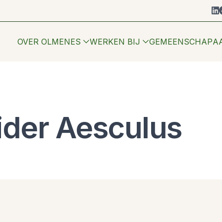
li
OVER OLMENES
WERKEN BIJ
GEMEENSCHAP
A
der Aesculus