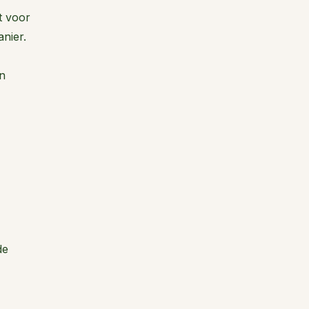
t voor
nier.
an
de