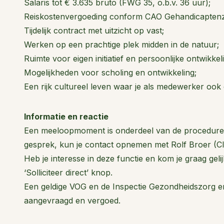
Salaris tot € 3.635 bruto (FWG 35, o.b.v. 36 uur);
Reiskostenvergoeding conform CAO Gehandicaptenz
Tijdelijk contract met uitzicht op vast;
Werken op een prachtige plek midden in de natuur;
Ruimte voor eigen initiatief en persoonlijke ontwikkel
Mogelijkheden voor scholing en ontwikkeling;
Een rijk cultureel leven waar je als medewerker ook 
Informatie en reactie
Een meeloopmoment is onderdeel van de procedure. 
gesprek, kun je contact opnemen met Rolf Broer (C
Heb je interesse in deze functie en kom je graag gelijk
‘Solliciteer direct’ knop.
Een geldige VOG en de Inspectie Gezondheidszorg e
aangevraagd en vergoed.