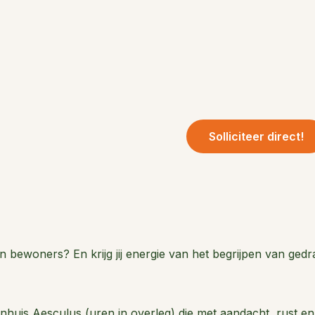
Solliciteer direct!
 van bewoners? En krijg jij energie van het begrijpen van ged
uis Aesculus (uren in overleg) die met aandacht, rust en