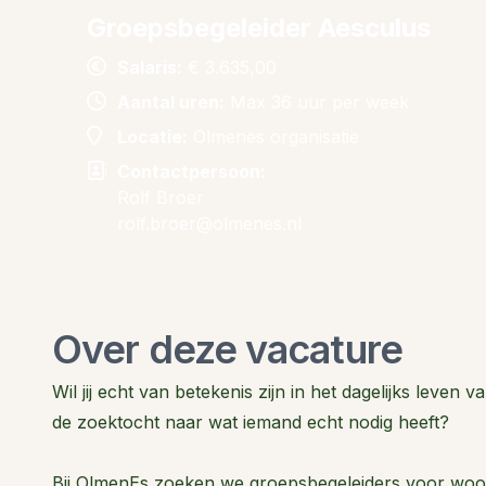
Groepsbegeleider Aesculus
Salaris:
€ 3.635,00
Aantal uren:
Max 36 uur per week
Locatie:
Olmenes organisatie
Contactpersoon:
Rolf Broer
rolf.broer@olmenes.nl
Over deze vacature
Wil jij echt van betekenis zijn in het dagelijks leven
de zoektocht naar wat iemand echt nodig heeft?
Bij OlmenEs zoeken we groepsbegeleiders voor woonh